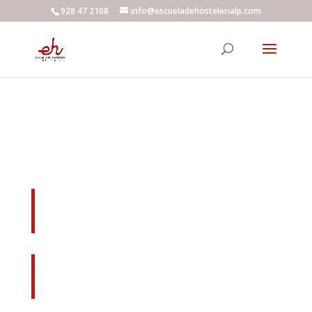
928 47 2108
info@escueladehostelerialp.com
Cumplimiento de las Leyes
Trasparencia
Ley 19/2013, de 9 de diciembre, de
transparencia, acceso a la
información pública y buen gobierno
Ley 12/2014, de 26 de diciembre, de
transparencia y de acceso a la
información pública