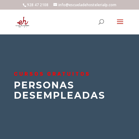
928 47 2108
info@escueladehostelerialp.com
CURSOS GRATUITOS
PERSONAS
DESEMPLEADAS