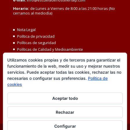
e-mail:
info@escueladehostelerialp.com
Horario:
de Lunes a Viernes de 8:00 a las 21:00 horas (No
cerramos al mediodía)
Nota Legal
Política de privacidad
Políticas de seguridad
Políticas de Calidad y Medioambiente
Política de Seguridad y Salud en el Trabajo
Utilizamos cookies propias y de terceros para garantizar el
Igualdad MBC
funcionamiento de la web, medir su uso y mejorar nuestros
Código ético
servicios. Puede aceptar todas las cookies, rechazar las no
Transparencia
necesarias o configurar sus preferencias.
Política de
Política de cookies
cookies
Accesibilidad
Canal de denuncias
Aceptar todo
Rechazar
Configurar