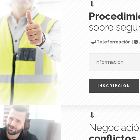
⇓
Procedimi
sobre segu
Teleformación |
Información
INSCRIPCIÓN
⇓
Negociació
conflictos