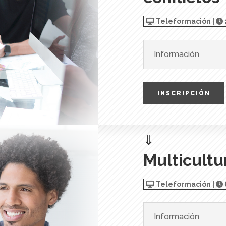
Teleformación |
Información
INSCRIPCIÓN
⇓
Multicultu
Teleformación |
Información