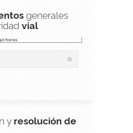
entos
generales
ridad
vial
40 horas
n y
resolución de