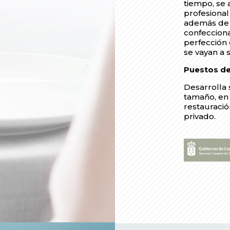
tiempo, se
profesional
además de a
confecciona
perfección 
se vayan a s
Puestos de
Desarrolla 
tamaño, en
restauració
privado.