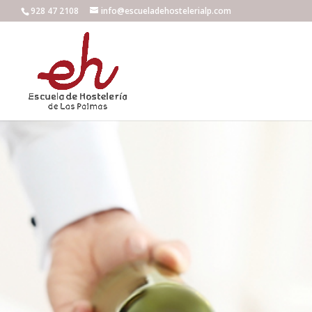
928 47 2108
info@escueladehostelerialp.com