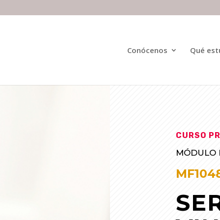
Conócenos
Qué est
CURSO PR
MÓDULO F
MF104
SE