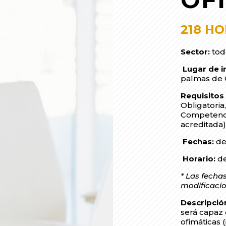
218 H
Sector:
tod
Lugar de i
palmas de 
Requisito
Obligatoria
Competencia
acreditada
Fechas:
de
Horario:
de
* Las fechas
modificacio
Descripció
será capaz 
ofimáticas 