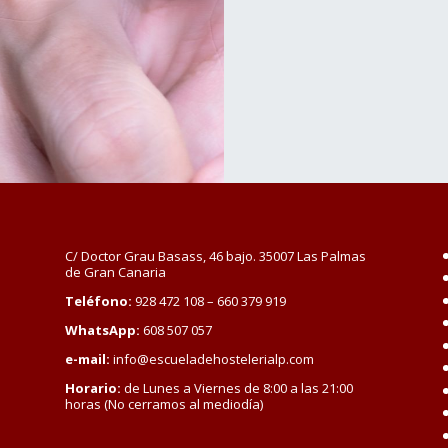
C/ Doctor Grau Basass, 46 bajo. 35007 Las Palmas
de Gran Canaria
Teléfono:
928 472 108 – 660 379 919
WhatsApp:
608 507 057
e-mail:
info@escueladehostelerialp.com
Horario:
de Lunes a Viernes de 8:00 a las 21:00
horas (No cerramos al mediodía)