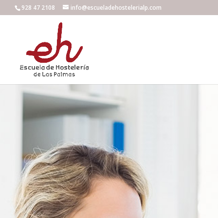
928 47 2108
info@escueladehostelerialp.com