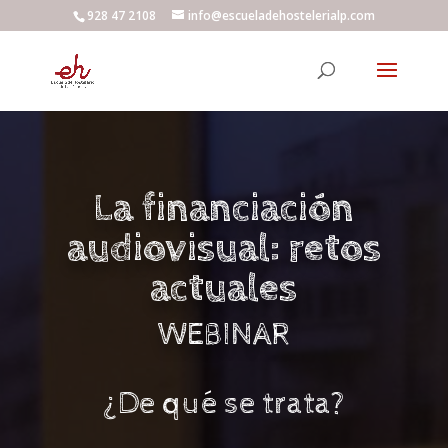
928 47 2108
info@escueladehostelerialp.com
La financiación
audiovisual: retos
actuales
WEBINAR
¿De qué se trata?