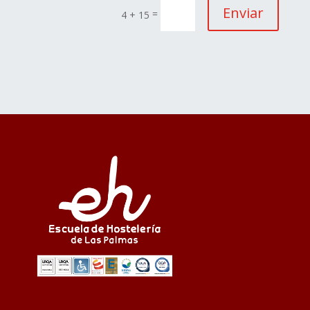
Enviar
=
4 + 15