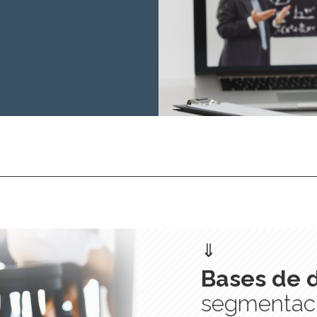
⇓
Bases de d
segmentaci