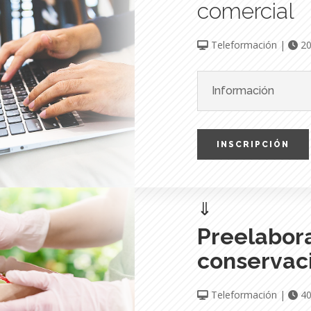
comercial
Teleformación |
20
Información
INSCRIPCIÓN
⇓
Preelabora
conservac
Teleformación |
40