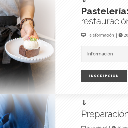
Pastelería
restauració
Teleformación |
20
Información
INSCRIPCIÓN
⇓
Preparació
Aula virtual |
40 ho