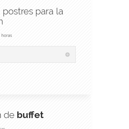
:
postres para la
n
 horas
n de
buffet
ras