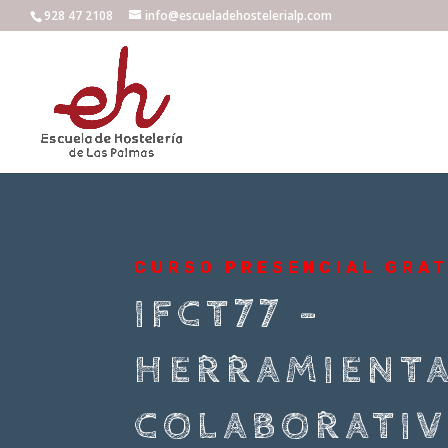
928 47 2108
info@escueladehostelerialp.com
CURSO PRESENCIAL GRA
IFCT77 –
HERRAMIENT
COLABORATIV