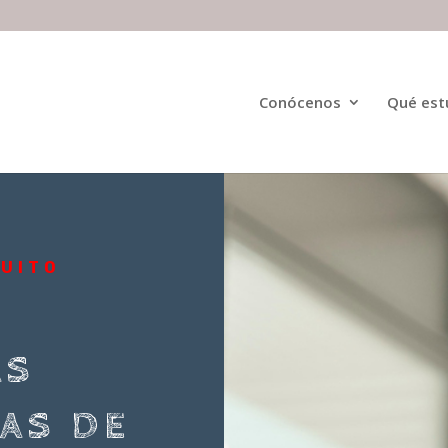
Conócenos
Qué est
TUITO
AS
AS DE