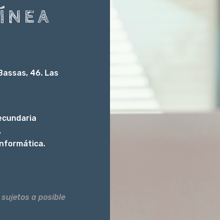
LÍNEA
Bassas, 46. Las
ecundaria
.
informática.
 sujetos a posible