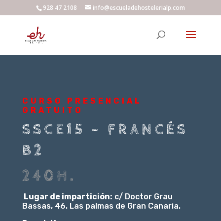
928 47 2108
info@escueladehostelerialp.com
CURSO PRESENCIAL
GRATUITO
SSCE15 – FRANCÉS
B2
240H.
Lugar de impartición:
c/ Doctor Grau
Bassas, 46. Las palmas de Gran Canaria.