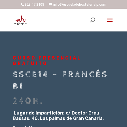
928 47 2108
info@escueladehostelerialp.com
CURSO PRESENCIAL
GRATUITO
SSCE14 – FRANCÉS
B1
240H.
Lugar de impartición:
c/ Doctor Grau
Bassas, 46. Las palmas de Gran Canaria.