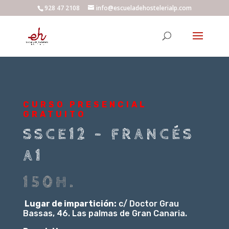
928 47 2108
info@escueladehostelerialp.com
CURSO PRESENCIAL
GRATUITO
SSCE12 – FRANCÉS
A1
150H.
Lugar de impartición:
c/ Doctor Grau
Bassas, 46. Las palmas de Gran Canaria.