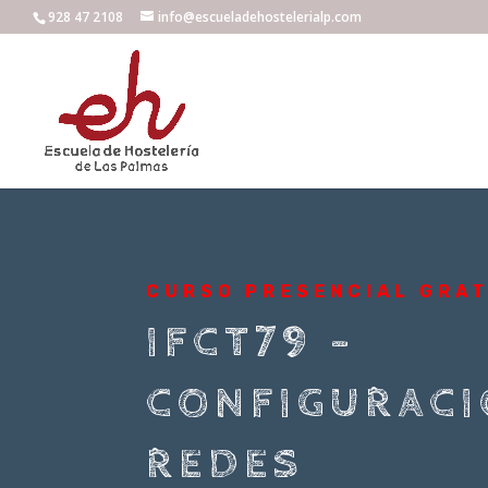
928 47 2108
info@escueladehostelerialp.com
CURSO PRESENCIAL GRA
IFCT79 –
CONFIGURACI
REDES