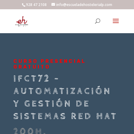
928 47 2108
info@escueladehostelerialp.com
CURSO PRESENCIAL
GRATUITO
IFCT72 –
AUTOMATIZACIÓN
Y GESTIÓN DE
SISTEMAS RED HAT
200H.