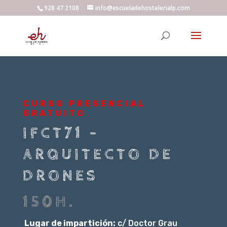
928 47 2108
info@escueladehostelerialp.com
CURSO PRESENCIAL
GRATUITO
IFCT71 –
ARQUITECTO DE
DRONES
150H.
Lugar de impartición:
c/ Doctor Grau