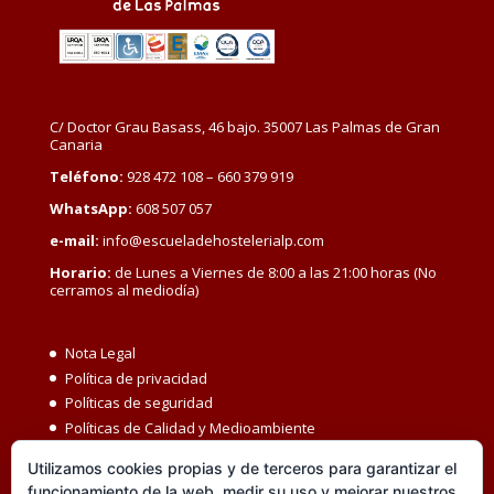
C/ Doctor Grau Basass, 46 bajo. 35007 Las Palmas de Gran
Canaria
Teléfono:
928 472 108 – 660 379 919
WhatsApp:
608 507 057
e-mail:
info@escueladehostelerialp.com
Horario:
de Lunes a Viernes de 8:00 a las 21:00 horas (No
cerramos al mediodía)
Nota Legal
Política de privacidad
Políticas de seguridad
Políticas de Calidad y Medioambiente
Política de Seguridad y Salud en el Trabajo
Utilizamos cookies propias y de terceros para garantizar el
Igualdad MBC
funcionamiento de la web, medir su uso y mejorar nuestros