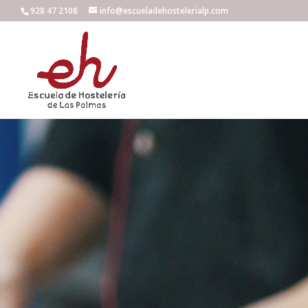
928 47 2108
info@escueladehostelerialp.com