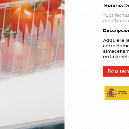
Horario:
De
* Las fechas
modificacio
Descripció
Adquiere la
correctamen
almacenami
en la preel
Ficha técn