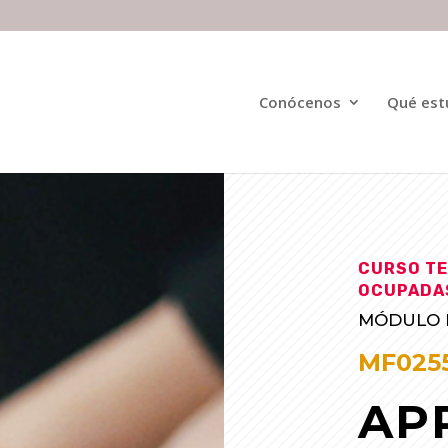
Conócenos
Qué est
CURSO TE
OCUPADA
MÓDULO F
MF0255
AP