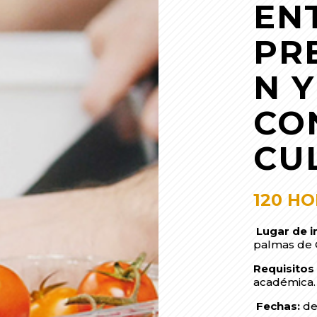
EN
PR
N Y
CO
CU
120 H
Lugar de i
palmas de 
Requisito
académica
Fechas:
de