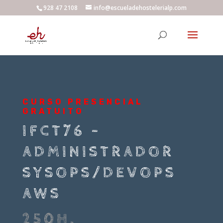
928 47 2108
info@escueladehostelerialp.com
CURSO PRESENCIAL
GRATUITO
IFCT76 –
ADMINISTRADOR
SYSOPS/DEVOPS
AWS
250H.