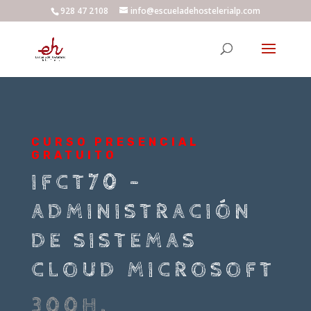
928 47 2108
info@escueladehostelerialp.com
CURSO PRESENCIAL
GRATUITO
IFCT70 –
ADMINISTRACIÓN
DE SISTEMAS
CLOUD MICROSOFT
300H.