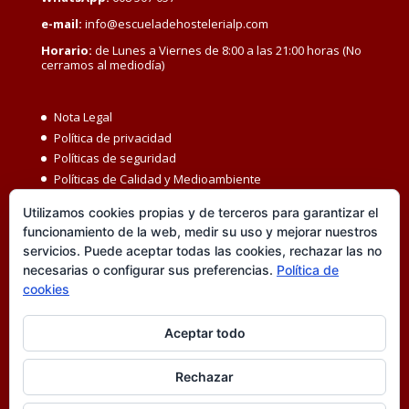
e-mail:
info@escueladehostelerialp.com
Horario:
de Lunes a Viernes de 8:00 a las 21:00 horas (No
cerramos al mediodía)
Nota Legal
Política de privacidad
Políticas de seguridad
Políticas de Calidad y Medioambiente
Política de Seguridad y Salud en el Trabajo
Utilizamos cookies propias y de terceros para garantizar el
Igualdad MBC
funcionamiento de la web, medir su uso y mejorar nuestros
Código ético
servicios. Puede aceptar todas las cookies, rechazar las no
Transparencia
necesarias o configurar sus preferencias.
Política de
Política de cookies
cookies
Accesibilidad
Canal de denuncias
Aceptar todo
Rechazar